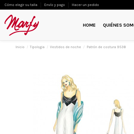
Cómo elegir su talla
Envío y pago
Hacer un pedido
HOME
QUIÉNES SOM
Inicio
Tipologia
Vestidos de noche
Patrón de costura 9538