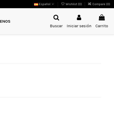
Español
Wishlist (
0
)
Compare (
0
)
ENOS
Buscar
Iniciar sesión
Carrito