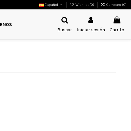
Español
Wishlist (
0
)
Compare (
0
)
ENOS
Buscar
Iniciar sesión
Carrito