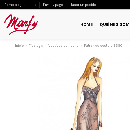
Cómo elegir su talla
Envío y pago
Hacer un pedido
HOME
QUIÉNES SOM
Inicio
Tipologia
Vestidos de noche
Patrón de costura 6360