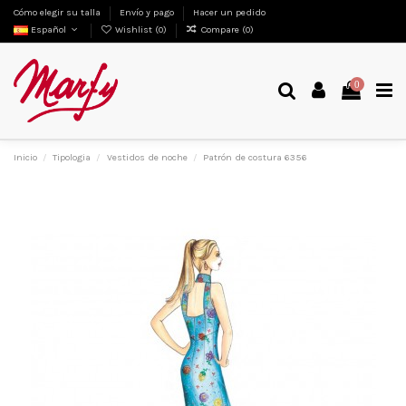
Cómo elegir su talla
Envío y pago
Hacer un pedido
Español
Wishlist (
0
)
Compare (
0
)
0
Inicio
Tipologia
Vestidos de noche
Patrón de costura 6356