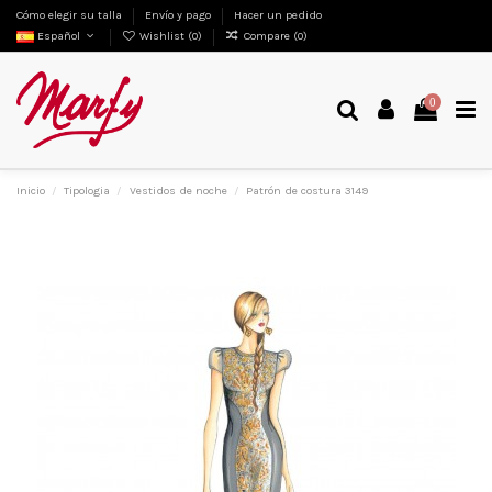
Cómo elegir su talla
Envío y pago
Hacer un pedido
Español
Wishlist (
0
)
Compare (
0
)
0
Inicio
Tipologia
Vestidos de noche
Patrón de costura 3149