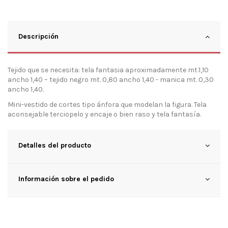
Descripción
Tejido que se necesita: tela fantasia aproximadamente mt.1,10
ancho 1,40 – tejido negro mt. 0,80 ancho 1,40 - manica mt. 0,30
ancho 1,40.
Mini-vestido de cortes tipo ánfora que modelan la figura. Tela
aconsejable terciopelo y encaje o bien raso y tela fantasía.
Detalles del producto
Información sobre el pedido