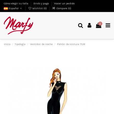
Cómo elegir su talla
Envío y pago
Hacer un pedido
Español
Wishlist (
0
)
Compare (
0
)
0
Inicio
Tipologia
Vestidos de noche
Patrón de costura 7128