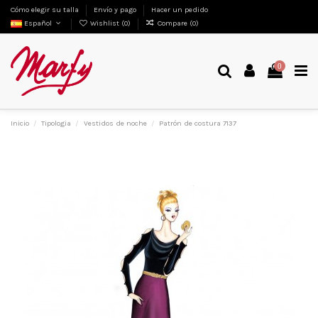
Cómo elegir su talla
Envío y pago
Hacer un pedido
Español
Wishlist (
0
)
Compare (
0
)
0
Inicio
Tipologia
Vestidos de noche
Patrón de costura 7137