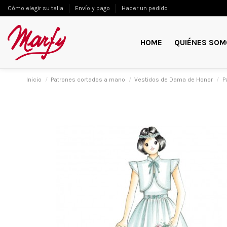
Cómo elegir su talla
Envío y pago
Hacer un pedido
HOME
QUIÉNES SOM
Inicio
Patrones cortados a mano
Vestidos de Dama de Honor
P