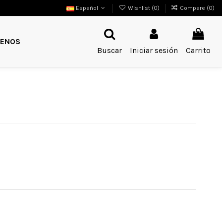
Español
Wishlist (
0
)
Compare (
0
)
ENOS
Buscar
Iniciar sesión
Carrito