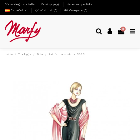
Cómo elegir su talla
Envío y pago
Hacer un pedido
Español
Wishlist (
0
)
Compare (
0
)
0
Inicio
Tipologia
Tute
Patrón de costura 5365