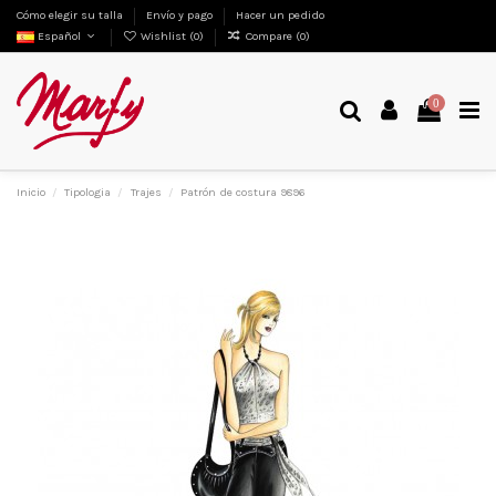
Cómo elegir su talla
Envío y pago
Hacer un pedido
Español
Wishlist (
0
)
Compare (
0
)
0
Inicio
Tipologia
Trajes
Patrón de costura 9896