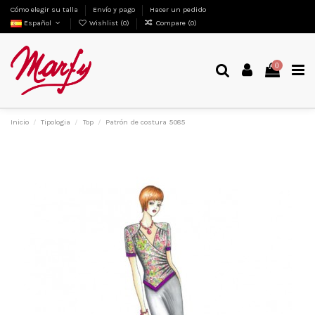
Cómo elegir su talla
Envío y pago
Hacer un pedido
Español
Wishlist (
0
)
Compare (
0
)
0
Inicio
Tipologia
Top
Patrón de costura 5085