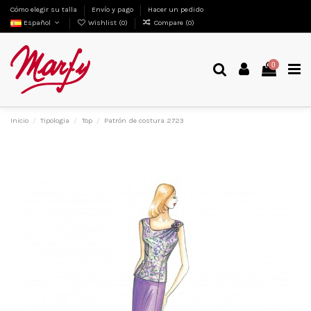
Cómo elegir su talla
Envío y pago
Hacer un pedido
Español
Wishlist (
0
)
Compare (
0
)
0
Inicio
Tipologia
Top
Patrón de costura 2723