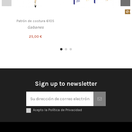
P
Patrón de costura 6105
Gabanes
25,00 €
Sign up to newsletter
Acepto la Política de Privacidad