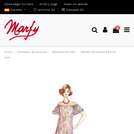
Cómo elegir su talla
Envío y pago
Hacer un pedido
Español
Wishlist (
0
)
Compare (
0
)
0
Inicio
Patrones de costura
Patrones en PDF
Patrón de costura 6279
PDF