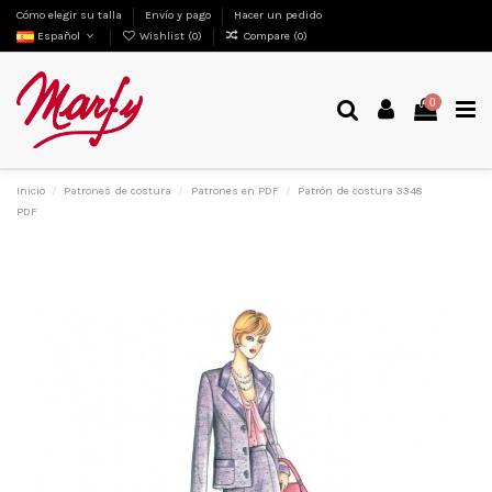
Cómo elegir su talla
Envío y pago
Hacer un pedido
Español
Wishlist (
0
)
Compare (
0
)
0
Inicio
Patrones de costura
Patrones en PDF
Patrón de costura 3348
PDF