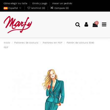
Cómo elegir su talla
Envío y pago
Hacer un pedido
Español
Wishlist (
0
)
Compare (
0
)
0
Inicio
Patrones de costura
Patrones en PDF
Patrón de costura 3040
PDF