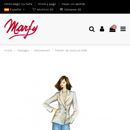
Cómo elegir su talla
Envío y pago
Hacer un pedido
Español
Wishlist (
0
)
Compare (
0
)
0
Inicio
Tipologia
Pantalones
Patrón de costura 6910