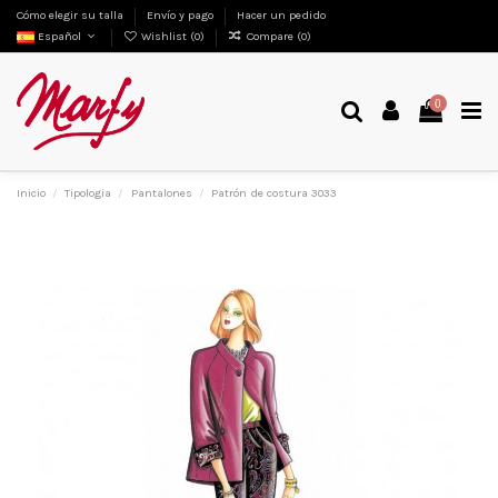
Cómo elegir su talla
Envío y pago
Hacer un pedido
Español
Wishlist (
0
)
Compare (
0
)
0
Inicio
Tipologia
Pantalones
Patrón de costura 3033