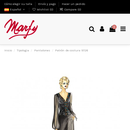
Cómo elegir su talla
Envío y pago
Hacer un pedido
Español
Wishlist (
0
)
Compare (
0
)
0
Inicio
Tipologia
Pantalones
Patrón de costura 9728