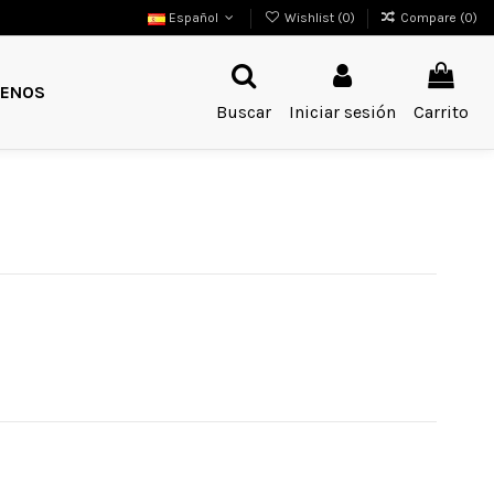
Español
Wishlist (
0
)
Compare (
0
)
ENOS
Buscar
Iniciar sesión
Carrito