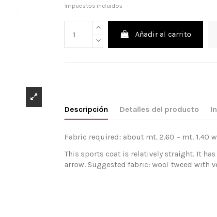
Impuestos incluidos
Añadir al carrito
Descripción
Detalles del producto
I
Fabric required: about mt. 2.60 – mt. 1.40 w
This sports coat is relatively straight. It h
arrow. Suggested fabric: wool tweed with vel