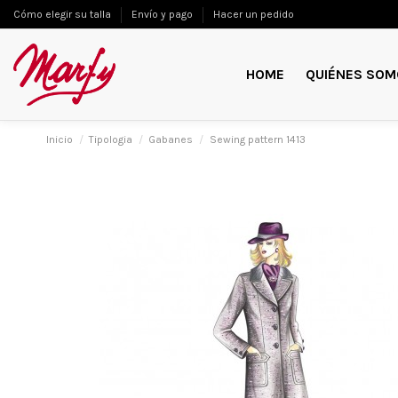
Cómo elegir su talla
Envío y pago
Hacer un pedido
HOME
QUIÉNES SOM
Inicio
Tipologia
Gabanes
Sewing pattern 1413