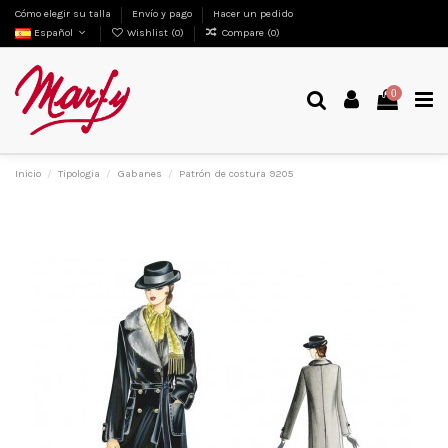
Cómo elegir su talla
Envío y pago
Hacer un pedido
Español
Wishlist (
0
)
Compare (
0
)
0
Inicio
Tipologia
Gabanes
Patrón de costura 9205