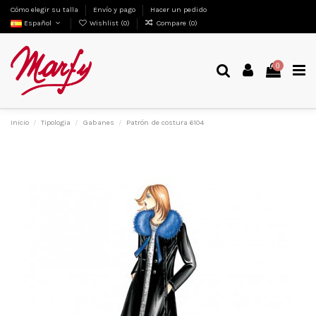
Cómo elegir su talla
Envío y pago
Hacer un pedido
Español
Wishlist (
0
)
Compare (
0
)
0
Inicio
Tipologia
Gabanes
Patrón de costura 6104