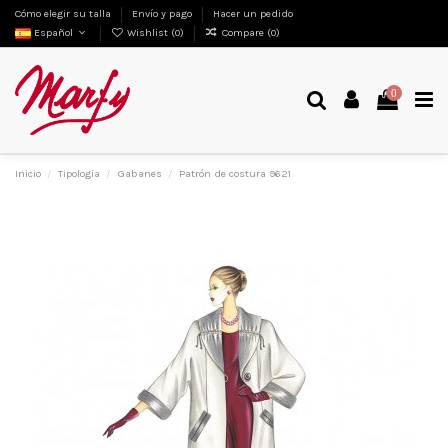
Cómo elegir su talla
Envío y pago
Hacer un pedido
Español
Wishlist (
0
)
Compare (
0
)
0
Inicio
Tipologia
Gabanes
Patrón de costura 9621