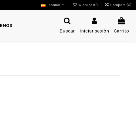
Español
Wishlist (
0
)
Compare (
0
)
ENOS
Buscar
Iniciar sesión
Carrito