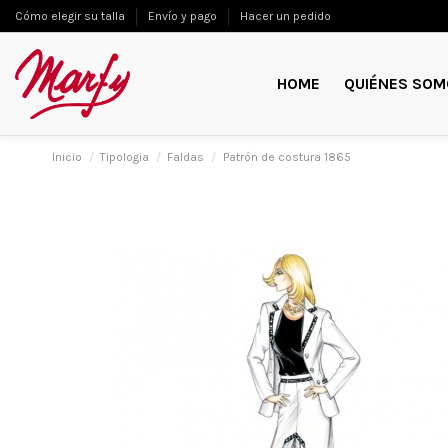
Cómo elegir su talla
Envío y pago
Hacer un pedido
HOME
QUIÉNES SOM
Inicio
Tipologia
Faldas
Patrón de costura 1865