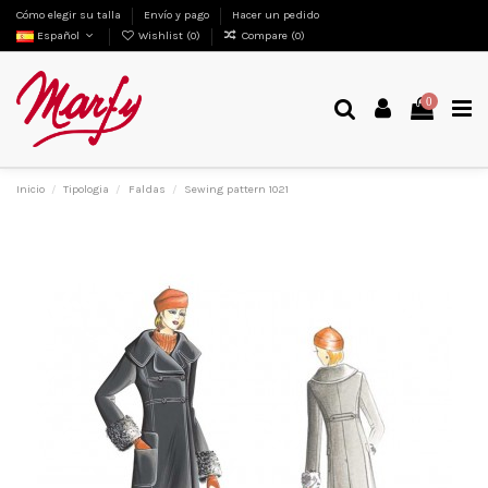
Cómo elegir su talla
Envío y pago
Hacer un pedido
Español
Wishlist (
0
)
Compare (
0
)
0
Inicio
Tipologia
Faldas
Sewing pattern 1021