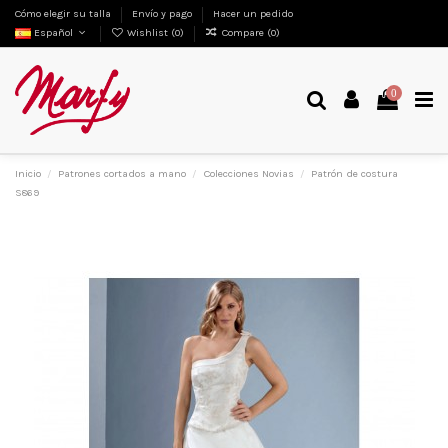
Cómo elegir su talla
Envío y pago
Hacer un pedido
Español
Wishlist (
0
)
Compare (
0
)
0
Inicio
Patrones cortados a mano
Colecciones Novias
Patrón de costura
S869