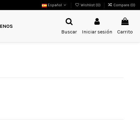
Español
Wishlist (
0
)
Compare (
0
)
ENOS
Buscar
Iniciar sesión
Carrito