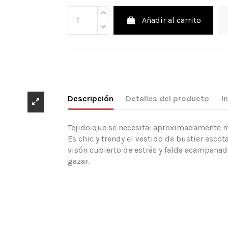
Añadir al carrito
Descripción
Detalles del producto
I
Tejido que se necesita: aproximadamente mt
Es chic y trendy el vestido de bustier esc
visón cubierto de estrás y falda acampanad
gazar.