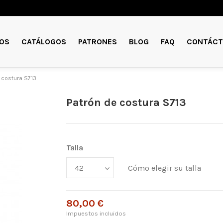
OS
CATÁLOGOS
PATRONES
BLOG
FAQ
CONTÁCT
 costura S713
Patrón de costura S713
Talla
Cómo elegir su talla
80,00 €
Impuestos incluidos