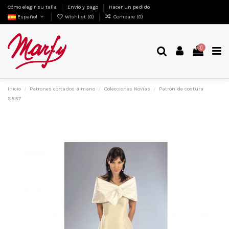
Cómo elegir su talla
Envío y pago
Hacer un pedido
Español
Wishlist (
0
)
Compare (
0
)
0
Inicio
Patrones cortados a mano
Colecciones Novias
Patrón de costura
S557