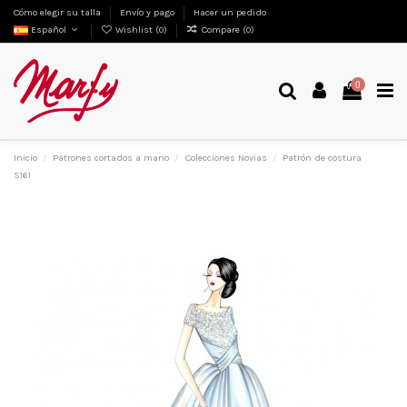
Cómo elegir su talla
Envío y pago
Hacer un pedido
Español
Wishlist (
0
)
Compare (
0
)
0
Inicio
Patrones cortados a mano
Colecciones Novias
Patrón de costura
S161