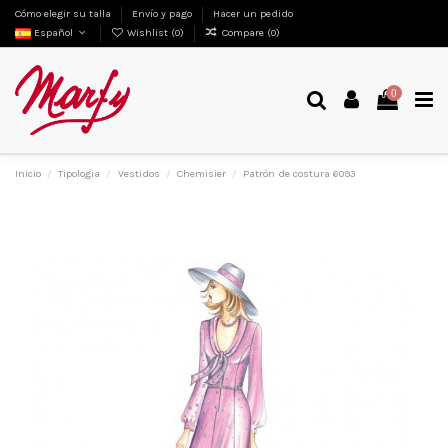
Cómo elegir su talla
Envío y pago
Hacer un pedido
Español
Wishlist (
0
)
Compare (
0
)
0
Inicio
Tipologia
Vestidos
Chemisier
Patrón de costura 6093