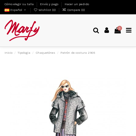
Cómo elegir su talla
Envío y pago
Hacer un pedido
Español
Wishlist (
0
)
Compare (
0
)
0
Inicio
Tipologia
Chaquetónes
Patrón de costura 2905