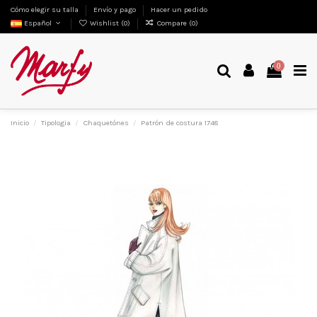
Cómo elegir su talla
Envío y pago
Hacer un pedido
Español
Wishlist (
0
)
Compare (
0
)
0
Inicio
Tipologia
Chaquetónes
Patrón de costura 1748