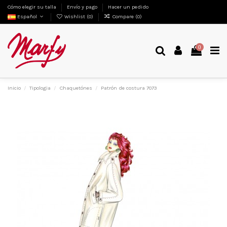
Cómo elegir su talla
Envío y pago
Hacer un pedido
Español
Wishlist (
0
)
Compare (
0
)
0
Inicio
Tipologia
Chaquetónes
Patrón de costura 7073