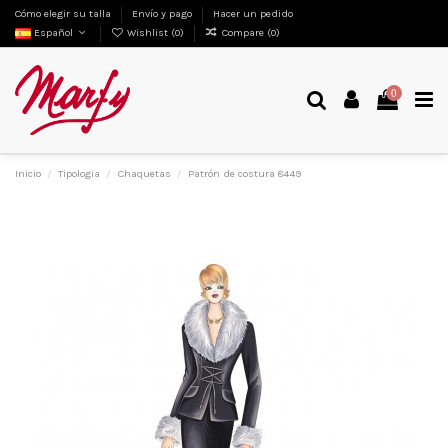
Cómo elegir su talla
Envío y pago
Hacer un pedido
Español
Wishlist (
0
)
Compare (
0
)
0
Inicio
Tipologia
Chaquetas
Patrón de costura 8449