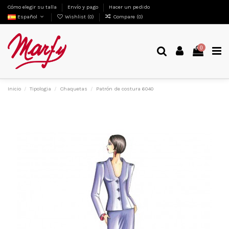
Cómo elegir su talla
Envío y pago
Hacer un pedido
Español
Wishlist (
0
)
Compare (
0
)
0
Inicio
Tipologia
Chaquetas
Patrón de costura 6040