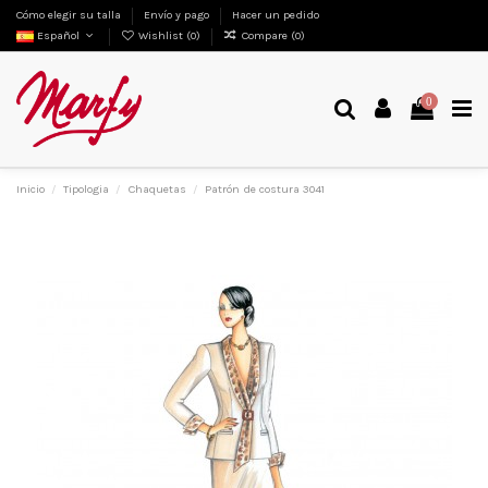
Cómo elegir su talla
Envío y pago
Hacer un pedido
Español
Wishlist (
0
)
Compare (
0
)
0
Inicio
Tipologia
Chaquetas
Patrón de costura 3041