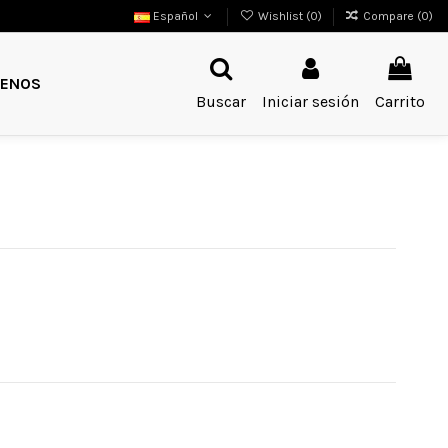
Español
Wishlist (
0
)
Compare (
0
)
ENOS
Buscar
Iniciar sesión
Carrito