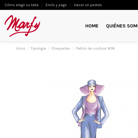
Cómo elegir su talla
Envío y pago
Hacer un pedido
HOME
QUIÉNES SOM
Inicio
Tipologia
Chaquetas
Patrón de costura 1618