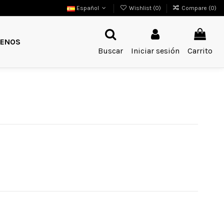
Español
Wishlist (
0
)
Compare (
0
)
ENOS
Buscar
Iniciar sesión
Carrito