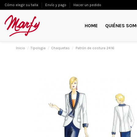
Cómo elegir su talla
Envío y pago
Hacer un pedido
HOME
QUIÉNES SOM
Inicio
Tipologia
Chaquetas
Patrón de costura 2416