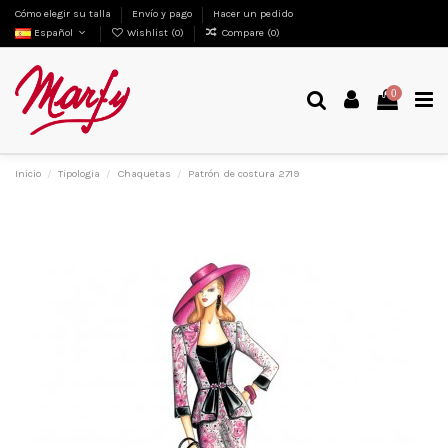
Cómo elegir su talla
Envío y pago
Hacer un pedido
Español
Wishlist (
0
)
Compare (
0
)
0
Inicio
Tipologia
Chaquetas
Patrón de costura 2719