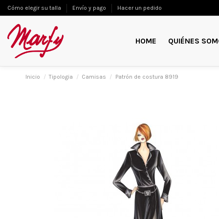
Cómo elegir su talla
Envío y pago
Hacer un pedido
HOME
QUIÉNES SOM
Inicio
Tipologia
Camisas
Patrón de costura 8919