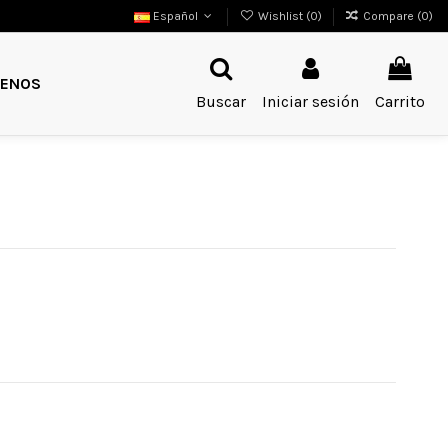
Español
Wishlist (
0
)
Compare (
0
)
ENOS
Buscar
Iniciar sesión
Carrito