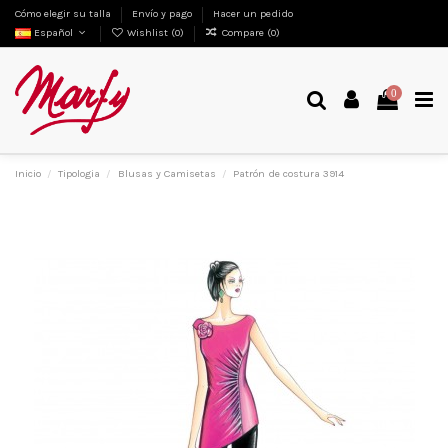
Cómo elegir su talla
Envío y pago
Hacer un pedido
Español
Wishlist (
0
)
Compare (
0
)
0
Inicio
Tipologia
Blusas y Camisetas
Patrón de costura 3914