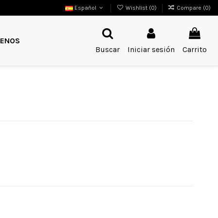
Español
Wishlist (
0
)
Compare (
0
)
ENOS
Buscar
Iniciar sesión
Carrito