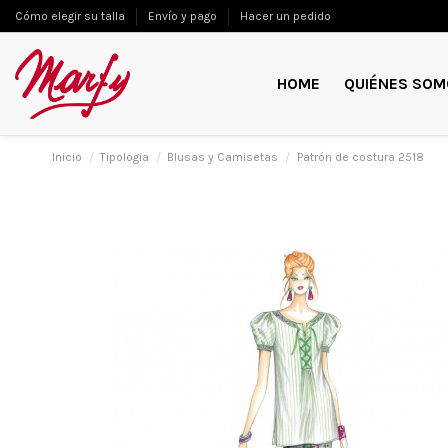
Cómo elegir su talla
Envío y pago
Hacer un pedido
HOME
QUIÉNES SOM
Inicio
Tipologia
Blusas y Camisetas
Patrón de costura 2518