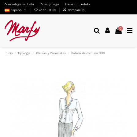
Cómo elegir su talla
Envío y pago
Hacer un pedido
Español
Wishlist (
0
)
Compare (
0
)
0
Inicio
Tipologia
Blusas y Camisetas
Patrón de costura 1738