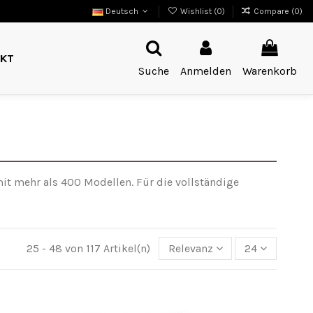
Deutsch
Wishlist (
0
)
Compare (
0
)
KT
Suche
Anmelden
Warenkorb
mit mehr als 400 Modellen. Für die vollständige
25 - 48 von 117 Artikel(n)
Relevanz
24