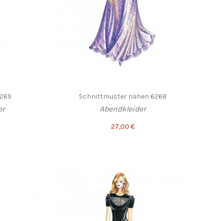
6269
Schnittmuster nähen 6268
er
Abendkleider
27,00 €