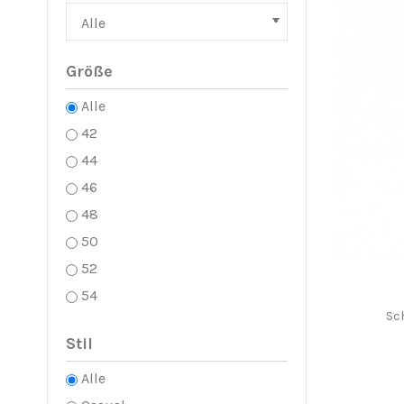
Größe
Alle
42
44
46
48
50
52
54
Sc
Stil
Alle