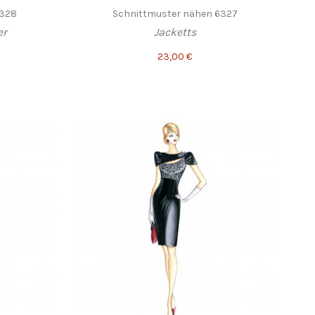
6328
Schnittmuster nähen 6327
er
Jacketts
23,00 €