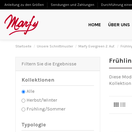
Anleitung zu den Größen
Sendungen und Zahlungen
Durchführung einer
HOME
ÜBER UNS
Startseite
Unsere Schnittmuster
Marfy Evergreen 2. Auf.
Frühli
Frühli
Filtern Sie die Ergebnisse
Diese Mode
Kollektionen
Kollektion
Alle
Herbst/Winter
Frühling/Sommer
Typologie