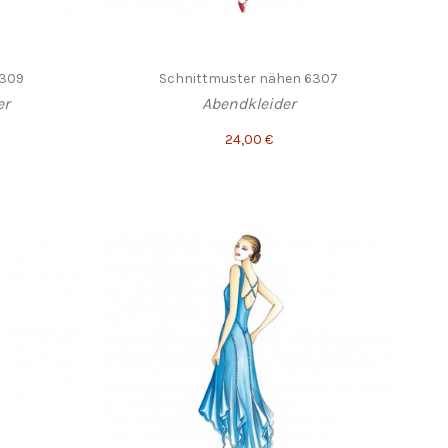
6309
Schnittmuster nähen 6307
er
Abendkleider
24,00 €