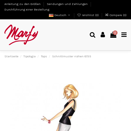
Anleitung zu den Größen
Sendungen und Zahlungen
Durchführung einer Bestellung
Deutsch
Wishlist (
0
)
Compare (
0
)
0
Startseite
Tipologia
Tops
Schnittmuster nähen 8735