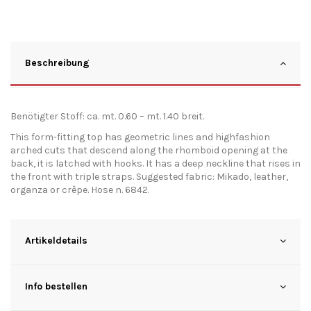
Beschreibung
Benötigter Stoff: ca. mt. 0.60 – mt. 1.40 breit.
This form-fitting top has geometric lines and highfashion
arched cuts that descend along the rhomboid opening at the
back, it is latched with hooks. It has a deep neckline that rises in
the front with triple straps. Suggested fabric: Mikado, leather,
organza or crêpe. Hose n. 6842.
Artikeldetails
Info bestellen