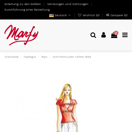
Anleitung zu den Größen
Sendungen und Zahlungen
Durchführung einer Bestellung
Deutsch
Wishlist (
0
)
Compare (
0
)
0
Startseite
Tipologia
Tops
Schnittmuster nähen 1894