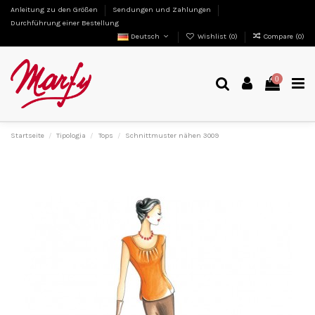
Anleitung zu den Größen
Sendungen und Zahlungen
Durchführung einer Bestellung
Deutsch
Wishlist (
0
)
Compare (
0
)
0
Startseite
Tipologia
Tops
Schnittmuster nähen 3009