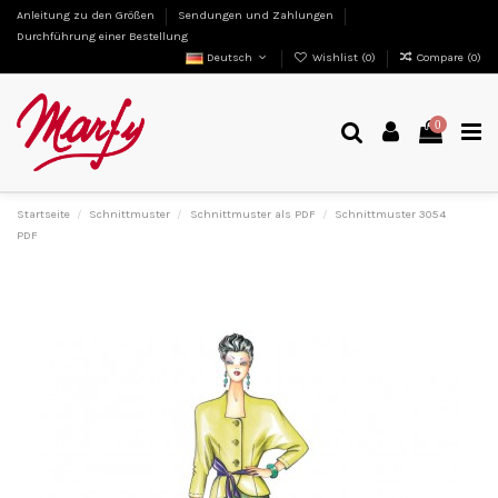
Anleitung zu den Größen
Sendungen und Zahlungen
Durchführung einer Bestellung
Deutsch
Wishlist (
0
)
Compare (
0
)
0
Startseite
Schnittmuster
Schnittmuster als PDF
Schnittmuster 3054
PDF