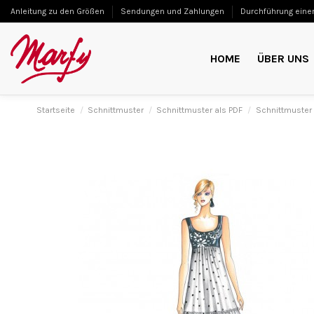
Anleitung zu den Größen
Sendungen und Zahlungen
Durchführung einer
HOME
ÜBER UNS
Startseite
Schnittmuster
Schnittmuster als PDF
Schnittmuster