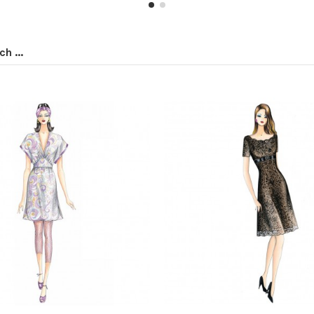
h ...