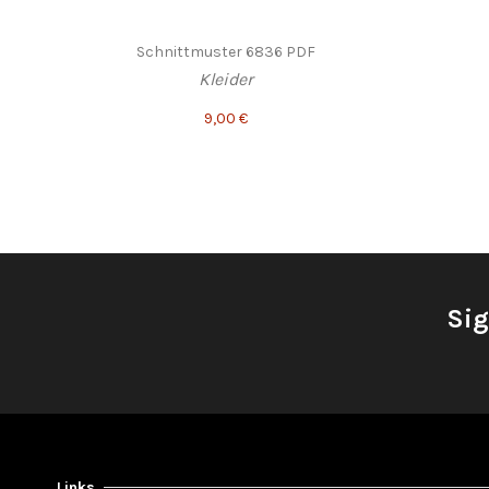
Schnittmuster 6836 PDF
Kleider
9,00 €
Sig
Links