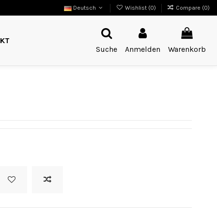
Deutsch
Wishlist (
0
)
Compare (
0
)
KT
Suche
Anmelden
Warenkorb