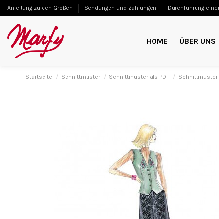
Anleitung zu den Größen
Sendungen und Zahlungen
Durchführung einer
HOME
ÜBER UNS
Startseite
Schnittmuster
Schnittmuster als PDF
Schnittmuster