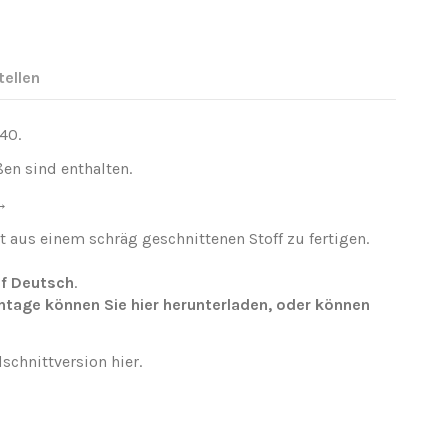
tellen
,40.
ßen sind enthalten.
 →
t aus einem schräg geschnittenen Stoff zu fertigen.
f Deutsch
.
ontage können Sie
hier
herunterladen
, oder können
dschnittversion
hier
.