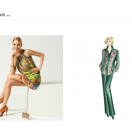
h ...