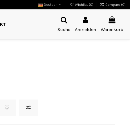
Deutsch
Wishlist (
0
)
Compare (
0
)
KT
Suche
Anmelden
Warenkorb