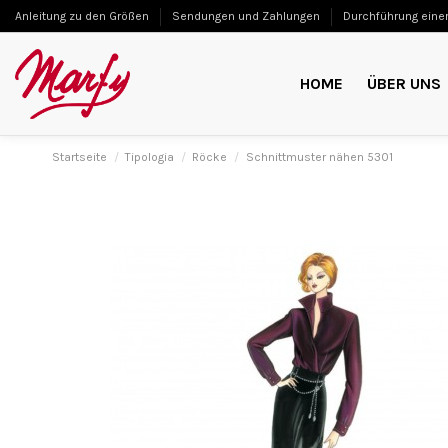
Anleitung zu den Größen
Sendungen und Zahlungen
Durchführung einer
HOME
ÜBER UNS
Startseite
Tipologia
Röcke
Schnittmuster nähen 5301