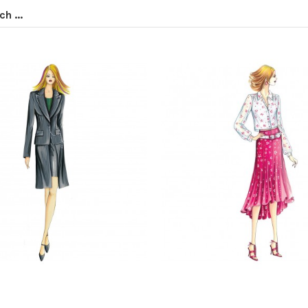
h ...