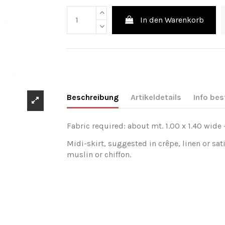
In den Warenkorb
Beschreibung
Artikeldetails
Info bes
Fabric required: about mt. 1.00 x 1.40 wide -
Midi-skirt, suggested in crêpe, linen or sat
muslin or chiffon.