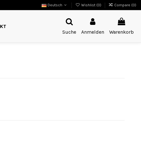
Deutsch
Wishlist (
0
)
Compare (
0
)
KT
Suche
Anmelden
Warenkorb