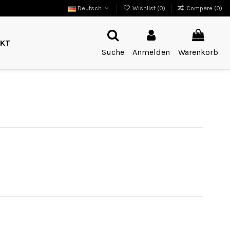
Deutsch
Wishlist (
0
)
Compare (
0
)
KT
Suche
Anmelden
Warenkorb