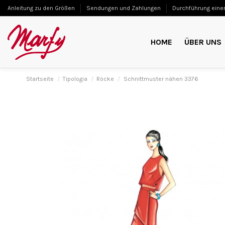
Anleitung zu den Größen
Sendungen und Zahlungen
Durchführung einer
HOME
ÜBER UNS
Startseite
Tipologia
Röcke
Schnittmuster nähen 3376