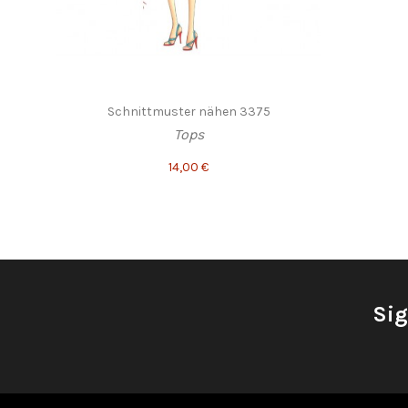
Schnittmuster nähen 3375
Tops
14,00 €
Sig